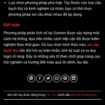
Lựa chọn phương pháp phù hợp: Tùy thuộc vào loại cầu
bạch thủ và kinh nghiệm cá nhân, bạn có thể chọn
phương pháp soi cầu khác nhau để áp dụng.
Kết luận
Phương pháp phân tích số tại Sunwin được xây dựng một
cách hệ thống, dựa trên nhiều cách tiếp cận đã được kiểm
nghiệm theo thời gian. Dù lựa chọn hình thức nào,
soi cầu
bạch thủ
vẫn đòi hỏi sự kiên nhẫn, tính kỷ luật và tư duy
logic rõ ràng. Đây là những yếu tố then chốt giúp nâng cao
trải nghiệm và hướng đến hiệu quả ổn định, lâu dài.
Bài viết này được đăng trong
Tin Tức
. Đánh dấu
liên kết thường trực
.