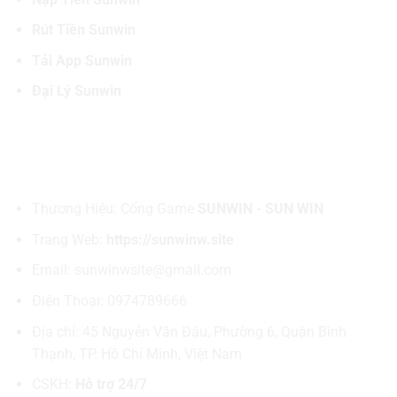
Rút Tiền Sunwin
Tải App Sunwin
Đại Lý Sunwin
THÔNG TIN LIÊN HỆ
Thương Hiệu:
Cổng Game
SUNWIN
-
SUN WIN
Trang Web:
https://sunwinw.site
Email:
sunwinwsite@gmail.com
Điện Thoại: 0974789666
Địa chỉ: 45 Nguyễn Văn Đậu, Phường 6, Quận Bình
Thạnh, TP. Hồ Chí Minh, Việt Nam
CSKH:
Hỗ trợ 24/7