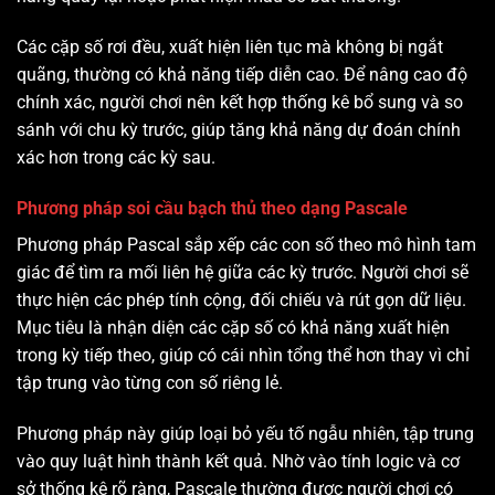
Các cặp số rơi đều, xuất hiện liên tục mà không bị ngắt
quãng, thường có khả năng tiếp diễn cao. Để nâng cao độ
chính xác, người chơi nên kết hợp thống kê bổ sung và so
sánh với chu kỳ trước, giúp tăng khả năng dự đoán chính
xác hơn trong các kỳ sau.
Phương pháp soi cầu bạch thủ theo dạng Pascale
Phương pháp Pascal sắp xếp các con số theo mô hình tam
giác để tìm ra mối liên hệ giữa các kỳ trước. Người chơi sẽ
thực hiện các phép tính cộng, đối chiếu và rút gọn dữ liệu.
Mục tiêu là nhận diện các cặp số có khả năng xuất hiện
trong kỳ tiếp theo, giúp có cái nhìn tổng thể hơn thay vì chỉ
tập trung vào từng con số riêng lẻ.
Phương pháp này giúp loại bỏ yếu tố ngẫu nhiên, tập trung
vào quy luật hình thành kết quả. Nhờ vào tính logic và cơ
sở thống kê rõ ràng, Pascale thường được người chơi có