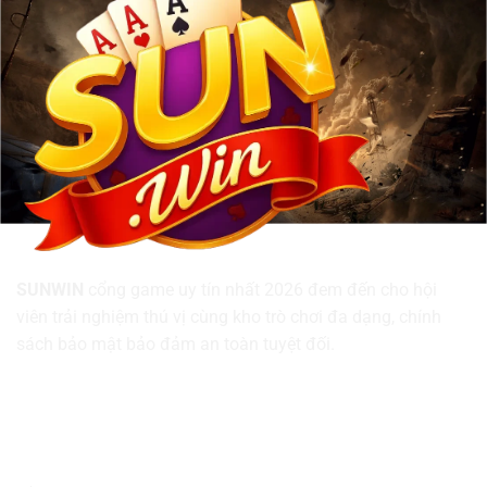
SUNWIN
cổng game uy tín nhất 2026 đem đến cho hội
viên trải nghiệm thú vị cùng kho trò chơi đa dạng, chính
sách bảo mật bảo đảm an toàn tuyệt đối.
GAME HOT SUNWIN