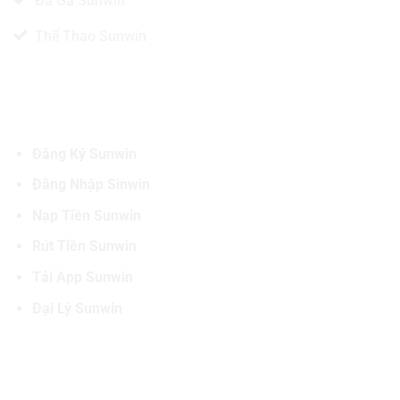
Đá Gà Sunwin
Thể Thao Sunwin
HƯỚNG DẪN SUNWIN
Đăng Ký Sunwin
Đăng Nhập Sinwin
Nạp Tiền Sunwin
Rút Tiền Sunwin
Tải App Sunwin
Đại Lý Sunwin
THÔNG TIN LIÊN HỆ