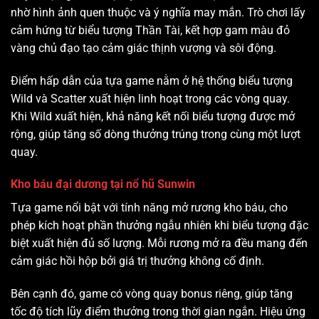
nhờ hình ảnh quen thuộc và ý nghĩa may mắn. Trò chơi lấy
cảm hứng từ biểu tượng Thần Tài, kết hợp gam màu đỏ
vàng chủ đạo tạo cảm giác thịnh vượng và sôi động.
Điểm hấp dẫn của tựa game nằm ở hệ thống biểu tượng
Wild và Scatter xuất hiện linh hoạt trong các vòng quay.
Khi Wild xuất hiện, khả năng kết nối biểu tượng được mở
rộng, giúp tăng số dòng thưởng trúng trong cùng một lượt
quay.
Kho báu đại dương tại nổ hũ Sunwin
Tựa game nổi bật với tính năng mở rương kho báu, cho
phép kích hoạt phần thưởng ngẫu nhiên khi biểu tượng đặc
biệt xuất hiện đủ số lượng. Mỗi rương mở ra đều mang đến
cảm giác hồi hộp bởi giá trị thưởng không cố định.
Bên cạnh đó, game có vòng quay bonus riêng, giúp tăng
tốc độ tích lũy điểm thưởng trong thời gian ngắn. Hiệu ứng