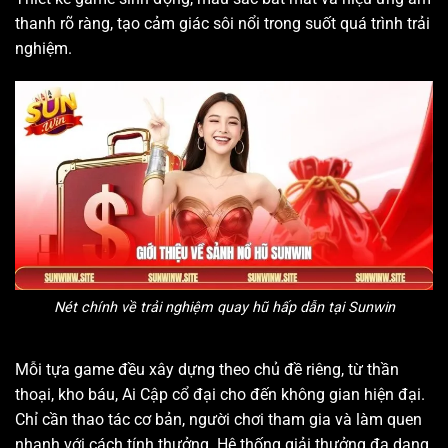
thanh rõ ràng, tạo cảm giác sôi nổi trong suốt quá trình trải
nghiệm.
Nét chính về trải nghiệm quay hũ hấp dẫn tại Sunwin
Mỗi tựa game đều xây dựng theo chủ đề riêng, từ thần
thoại, kho báu, Ai Cập cổ đại cho đến không gian hiện đại.
Chỉ cần thao tác cơ bản, người chơi tham gia và làm quen
nhanh với cách tính thưởng. Hệ thống giải thưởng đa dạng,