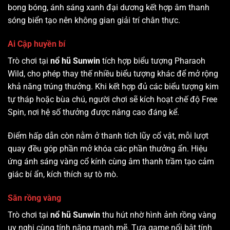
bong bóng, ánh sáng xanh đại dương kết hợp âm thanh
sóng biển tạo nên không gian giải trí chân thực.
Ai Cập huyền bí
Trò chơi tại
nổ hũ Sunwin
tích hợp biểu tượng Pharaoh
Wild, cho phép thay thế nhiều biểu tượng khác để mở rộng
khả năng trúng thưởng. Khi kết hợp đủ các biểu tượng kim
tự tháp hoặc bùa chú, người chơi sẽ kích hoạt chế độ Free
Spin, nơi hệ số thưởng được nâng cao đáng kể.
Điểm hấp dẫn còn nằm ở thanh tích lũy cổ vật, mỗi lượt
quay đều góp phần mở khóa các phần thưởng ẩn. Hiệu
ứng ánh sáng vàng cổ kính cùng âm thanh trầm tạo cảm
giác bí ẩn, kích thích sự tò mò.
Săn rồng vàng
Trò chơi tại
nổ hũ Sunwin
thu hút nhờ hình ảnh rồng vàng
uy nghi cùng tính năng mạnh mẽ. Tựa game nổi bật tính