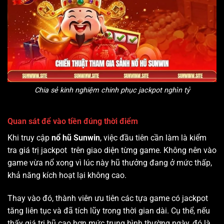
Chia sẻ kinh nghiệm chinh phục jackpot nghìn tỷ
Quan sát để vào tiền đúng thời điểm
Khi truy cập
nổ hũ Sunwin
, việc đầu tiên cần làm là kiểm
tra giá trị jackpot trên giao diện từng game. Không nên vào
game vừa nổ xong vì lúc này hũ thưởng đang ở mức thấp,
khả năng kích hoạt lại không cao.
Thay vào đó, thành viên ưu tiên các tựa game có jackpot
tăng liên tục và đã tích lũy trong thời gian dài. Cụ thể, nếu
thấy giá trị hũ cao hơn mức trung bình thường ngày, đó là