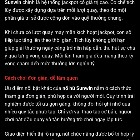
Sunwin
chính là hệ thống jackpot có giá trị cao. Cơ chế tích
lũy được xây dựng dựa trên mỗi lượt quay, theo đó một
phần giá trị sẽ được cộng dồn vào quỹ thưởng chung.
Khi chưa có lượt quay may mắn kích hoạt jackpot, con số
tiếp tục tăng lên theo thời gian. Tích lũy không giới hạn
giúp giải thưởng ngày càng trở nên hấp dẫn, thu hút sự chú
ý qua từng vòng quay. Mỗi lần tham gia đều mang theo kỳ
vọng chạm đến mức thưởng lớn nghìn tỷ.
Cách chơi đơn giản, dễ làm quen
Ưu điểm nổi bật khác của
nổ hũ Sunwin
nằm ở cách thức
tham gia đơn giản, phù hợp cả với người mới. Quy trình trải
nghiệm được tối ưu gọn gàng, không đòi hỏi ghi nhớ quá
nhiều quy tắc phức tạp. Chỉ với vài thao tác cơ bản, người
chơi bắt đầu quay và tận hưởng trò chơi ngay lập tức.
Giao diện hiển thị rõ ràng, nút chức năng được bố trí hợp lý