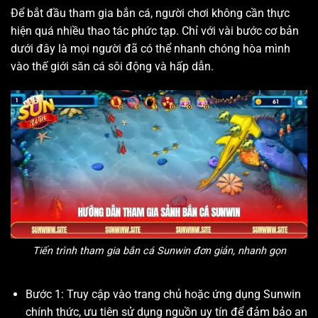
Để bắt đầu tham gia bắn cá, người chơi không cần thực
hiện quá nhiều thao tác phức tạp. Chỉ với vài bước cơ bản
dưới đây là mọi người đã có thể nhanh chóng hòa mình
vào thế giới săn cá sôi động và hấp dẫn.
Tiến trình tham gia bắn cá Sunwin đơn giản, nhanh gọn
Bước 1: Truy cập vào trang chủ hoặc ứng dụng Sunwin
chính thức, ưu tiên sử dụng nguồn uy tín để đảm bảo an