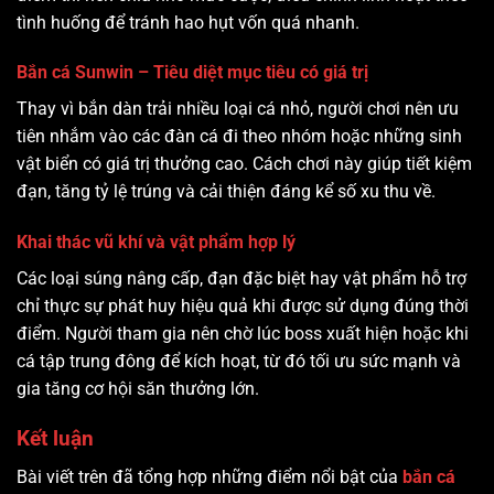
tình huống để tránh hao hụt vốn quá nhanh.
Bắn cá Sunwin – Tiêu diệt mục tiêu có giá trị
Thay vì bắn dàn trải nhiều loại cá nhỏ, người chơi nên ưu
tiên nhắm vào các đàn cá đi theo nhóm hoặc những sinh
vật biển có giá trị thưởng cao. Cách chơi này giúp tiết kiệm
đạn, tăng tỷ lệ trúng và cải thiện đáng kể số xu thu về.
Khai thác vũ khí và vật phẩm hợp lý
Các loại súng nâng cấp, đạn đặc biệt hay vật phẩm hỗ trợ
chỉ thực sự phát huy hiệu quả khi được sử dụng đúng thời
điểm. Người tham gia nên chờ lúc boss xuất hiện hoặc khi
cá tập trung đông để kích hoạt, từ đó tối ưu sức mạnh và
gia tăng cơ hội săn thưởng lớn.
Kết luận
Bài viết trên đã tổng hợp những điểm nổi bật của
bắn cá