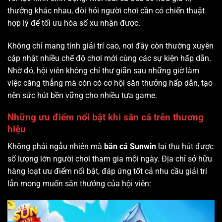
thưởng khác nhau, đòi hỏi người chơi cần có chiến thuật
hợp lý để tối ưu hóa số xu nhận được.
Không chỉ mang tính giải trí cao, nơi đây còn thường xuyên
cập nhật nhiều chế độ chơi mới cùng các sự kiện hấp dẫn.
Nhờ đó, hội viên không chỉ thư giãn sau những giờ làm
việc căng thẳng mà còn có cơ hội săn thưởng hấp dẫn, tạo
nên sức hút bền vững cho nhiều tựa game.
Những ưu điểm nổi bật khi săn cá trên thương
hiệu
Không phải ngẫu nhiên mà
bắn cá Sunwin
lại thu hút được
số lượng lớn người chơi tham gia mỗi ngày. Địa chỉ sở hữu
hàng loạt ưu điểm nổi bật, đáp ứng tốt cả nhu cầu giải trí
lẫn mong muốn săn thưởng của hội viên: