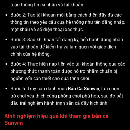
toàn thông tin cá nhân và tài khoản.
Bước 2: Tạo tài khoản mới bằng cách điền đầy đủ các
thông tin theo yêu cầu của hệ thống như tên đăng nhập,
mật khẩu và số điện thoại xác thực.
Bước 3: Sau khi hoàn tất đăng ký, tiến hành đăng nhập
vào tài khoản để kiểm tra và làm quen với giao diện
chính của hệ thống.
Bước 4: Thực hiện nạp tiền vào tài khoản thông qua các
phương thức thanh toán được hỗ trợ nhằm chuẩn bị
nguồn vốn cần thiết cho quá trình chơi.
Bước 5: Truy cập danh mục
Bắn Cá Sunwin
, lựa chọn
trò chơi yêu thích cùng phòng chơi phù hợp, sau đó bắt
đầu trải nghiệm hành trình săn cá đầy kịch tính.
Kinh nghiệm hiệu quả khi tham gia bắn cá
Sunwin