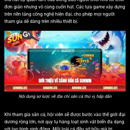
đơn giản nhưng vô cùng cuốn hút. Các tựa game xây dựng
trên nền tảng công nghệ hiện đại, cho phép mọi người
tham gia dễ dàng trên nhiều thiết bị.
Nội dung sơ lược về địa chỉ săn cá thú vị, hấp dẫn
Khi tham gia săn cá, hội viên sẽ được bước vào thế giới đại
dương rộng lớn, nơi quy tụ hàng loạt sinh vật biển đa dạng
với tạo hình sinh động. Mỗi loài cá đều sở hữu giá trị