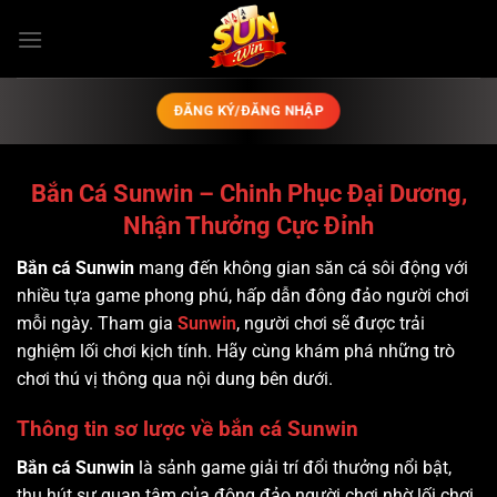
Bỏ
qua
nội
dung
ĐĂNG KÝ/ĐĂNG NHẬP
Bắn Cá Sunwin – Chinh Phục Đại Dương,
Nhận Thưởng Cực Đỉnh
Bắn cá Sunwin
mang đến không gian săn cá sôi động với
nhiều tựa game phong phú, hấp dẫn đông đảo người chơi
mỗi ngày. Tham gia
Sunwin
, người chơi sẽ được trải
nghiệm lối chơi kịch tính. Hãy cùng khám phá những trò
chơi thú vị thông qua nội dung bên dưới.
Thông tin sơ lược về bắn cá Sunwin
Bắn cá Sunwin
là sảnh game giải trí đổi thưởng nổi bật,
thu hút sự quan tâm của đông đảo người chơi nhờ lối chơi