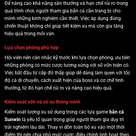
Để nâng cao khả năng săn thưởng và hạn chế rủi ro trong
quá trình chơi, người tham gia bắn cá cần trang bị cho
mình những kinh nghiệm cần thiết. Việc áp dụng đúng
chiến thuật không chỉ giúp tiết kiệm xu mà còn gia tăng
hiệu quả trong mỗi ván.
Lựa chọn phòng phù hợp
Hội viên nên cân nhắc kỹ trước khi lựa chọn phòng, ưu tiên
những phòng có mức cược tương xứng với số vốn hiện có.
Việc bắt đầu từ cấp độ thấp giúp dễ dàng làm quen với tốc
độ cá di chuyển, cách xuất hiện của boss và cơ chế tính
thưởng, từ đó hạn chế rủi ro và nâng cao hiệu quả.
Kiểm soát vốn và số xu thông minh
Kiểm soát lượng xu sử dụng trong các tựa game
bắn cá
Sunwin
là yếu tố quan trọng giúp người tham gia duy trì
trải nghiệm lâu dài. Thay vì dồn toàn bộ xu vào một thời
điểm thì nên chia nhỏ mức cược, điều chỉnh linh hoạt theo