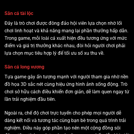
Săn cá tài lộc
Đây là trò chơi được đông đảo hội viên lựa chọn nhờ lối
chơi linh hoạt và khả năng mang lại phần thưởng hấp dẫn.
Trong game, mỗi loài cá xuất hiện đều tương ứng với mức
điểm và giá trị thưởng khác nhau, đòi hỏi người chơi phải
lựa chọn mục tiêu hợp lý để tối ưu số xu thu về.
Săn cá long vương
Tựa game gây ấn tượng mạnh với người tham gia nhờ nền
đồ họa 3D sắc nét cùng hiệu ứng hình ảnh sống động. Trò
chơi sở hữu cách điều khiển đơn giản, dễ làm quen ngay từ
lần trải nghiệm đầu tiên.
Ngoài ra, chế độ chơi trực tuyến cho phép mọi người dễ
dàng kết nối và tương tác cùng bạn bè trong quá trình trải
nghiệm. Điều này góp phần tạo nên một cộng đồng sôi