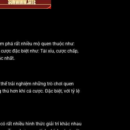
hám phá rất nhiều mộ quen thuộc như:
 cược đặc biệt như: Tài xỉu, cược chấp,
c nhất.
thể trải nghiệm những trò chơi quen
thú hơn khi cá cược. Đặc biệt, với tỷ lệ
, có rất nhiều hình thức giải trí khác nhau