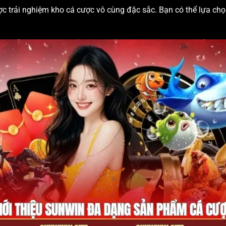
ợc
trải nghiệm kho cá cược vô cùng đặc sắc. Bạn có thể lựa ch