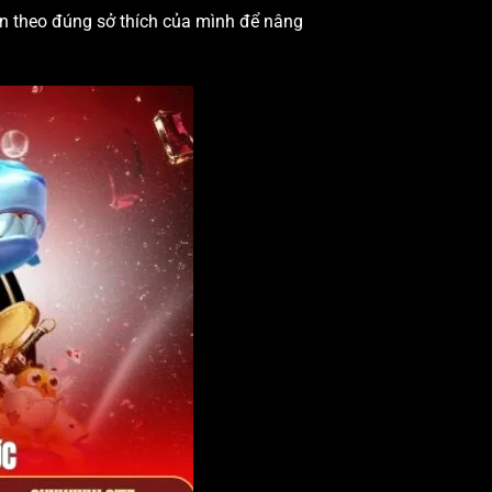
ọn theo đúng sở thích của mình để nâng