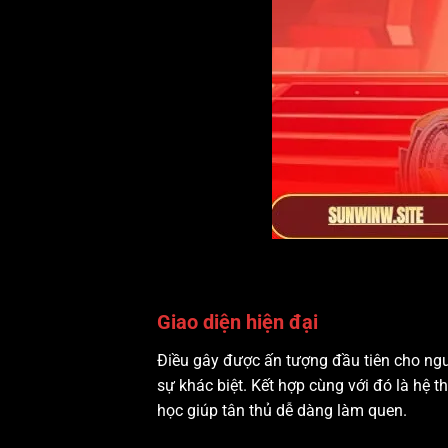
Giao diện hiện đại
Điều gây được ấn tượng đầu tiên cho ngườ
sự khác biệt. Kết hợp cùng với đó là hệ 
học giúp tân thủ dễ dàng làm quen.