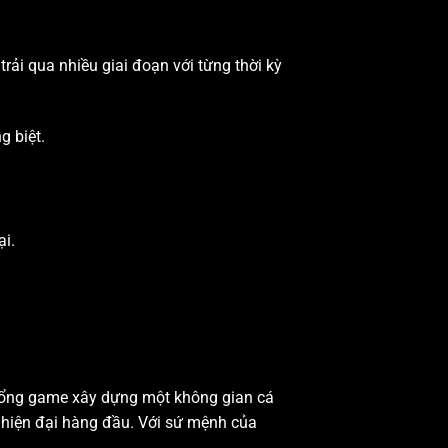
trải qua nhiều giai đoạn với từng thời kỳ
g biệt.
ại.
 Cổng game xây dựng một không gian cá
ệ hiện đại hàng đầu. Với sứ mệnh của