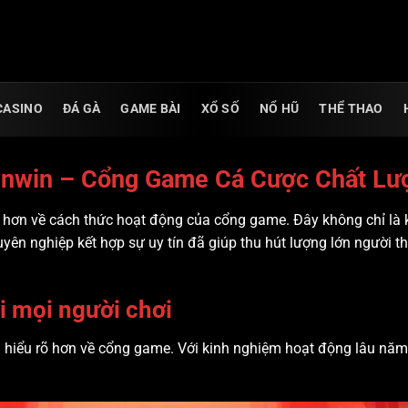
CASINO
ĐÁ GÀ
GAME BÀI
XỔ SỐ
NỔ HŨ
THỂ THAO
Sunwin – Cổng Game Cá Cược Chất Lư
õ hơn về cách thức hoạt động của cổng game. Đây không chỉ là k
chuyên nghiệp kết hợp sự uy tín đã giúp thu hút lượng lớn người t
i mọi người chơi
 hiểu rõ hơn về cổng game. Với kinh nghiệm hoạt động lâu năm