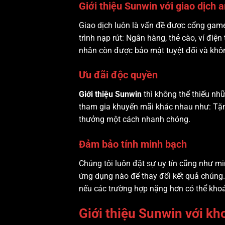
Giới thiệu Sunwin với giao dịch 
Giao dịch luôn là vấn đề được cổng game
trình nạp rút: Ngân hàng, thẻ cào, ví điệ
nhân còn được bảo mật tuyệt đối và không
Ưu đãi độc quyền
Giới thiệu Sunwin
thì không thể thiếu nh
tham gia khuyến mãi khác nhau như: Tặng
thưởng một cách nhanh chóng.
Đảm bảo tính minh bạch
Chúng tôi luôn đặt sự uy tín cũng như 
ứng dụng nào để thay đổi kết quả chúng. 
nếu các trường hợp nặng hơn có thể khoá
Giới thiệu Sunwin với kh