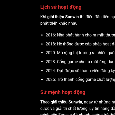
Lịch sử hoạt động
Khi
giới thiệu Sunwin
thì điều đầu tiên b
phát triển khác nhau:
2016: Nhà phát hành cho ra mắt thươn
2018: Hệ thống được cấp phép hoạt 
2020: Mở rộng thị trường ra nhiều quố
2023: Cổng game cho ra mắt ứng dụng t
2024: Đạt được số thành viên đăng ký 
2025: Trở thành cổng game chất lượng
Sứ mệnh hoạt động
Theo
giới thiệu Sunwin
, ngay từ những 
cược và giải trí chất lượng, uy tín hàng
mình nên Sunwin đã nhanh chóng trở thà