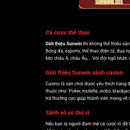
Cá cược thể thao
Giới thiệu Sunwin
thì không thể thiếu sả
Bóng đá, esports, thể thao điện tử, đua n
kèo châu Á, châu Âu,… Với đội ngũ nhân 
Giới thiệu Sunwin sảnh casino
Casino là sân chơi được yêu thích hàng 
thuộc như: Poker, roulette, sicbo, blackj
trả thưởng cao giúp thành viên mang về s
Sảnh xổ số thú vị
Nếu bạn là người đam mê cá cược lô đề t