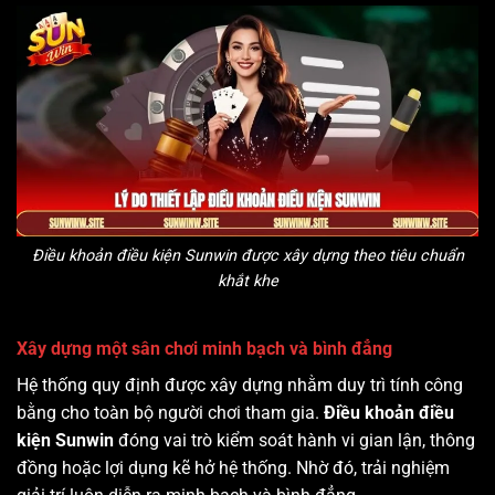
Điều khoản điều kiện Sunwin được xây dựng theo tiêu chuẩn
khắt khe
Xây dựng một sân chơi minh bạch và bình đẳng
Hệ thống quy định được xây dựng nhằm duy trì tính công
bằng cho toàn bộ người chơi tham gia.
Điều khoản điều
kiện Sunwin
đóng vai trò kiểm soát hành vi gian lận, thông
đồng hoặc lợi dụng kẽ hở hệ thống. Nhờ đó, trải nghiệm