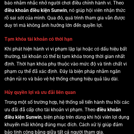
báo nhằm nhắc nhở người chơi điều chỉnh hành vi. Theo
điều khoản điều kiện Sunwin
, nó giúp hội viên nhận thức
rõ sai sót của mình. Qua đó, quá trình tham gia vẫn được
duy trì mà không ảnh hưởng lớn đến quyền lợi.
Tạm khóa tài khoản có thời hạn
Khi phát hiện hành vi vi phạm lặp lại hoặc có dấu hiệu bất
thường, tài khoản có thể bị tạm khóa trong thời gian nhất
định. Thời hạn khóa phụ thuộc vào mức độ và tính chất vi
phạm cụ thể đã xác định. Đây là biện pháp nhằm ngăn
chặn rủi ro và bảo vệ hệ thống chung hiệu quả lâu dài.
Hủy quyền lợi và ưu đãi liên quan
Trong một số trường hợp, hệ thống sẽ tiến hành thu hồi các
ưu đãi đã cấp cho tài khoản vi phạm. Theo
điều khoản
điều kiện Sunwin
, biện pháp trên dùng khi hội viên lợi dụng
khuyến mãi không đúng mục đích. Cách xử lý giúp đảm
bảo tính công bằng giữa tất cả người tham gia.