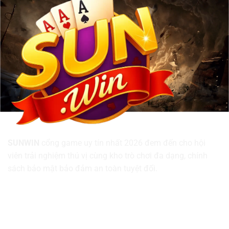
SUNWIN
cổng game uy tín nhất 2026 đem đến cho hội
viên trải nghiệm thú vị cùng kho trò chơi đa dạng, chính
sách bảo mật bảo đảm an toàn tuyệt đối.
GAME HOT SUNWIN